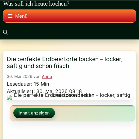
Was soll ich heute kochen?
Zum
Inhalt
Menü
springen
Die perfekte Erdbeertorte backen – locker,
saftig und schön frisch
30. Mai 2026
von
Anna
Lesedauer: 15 Min
Aktualisiert: 30. Mai 2026 08:18
Inhalt anzeigen