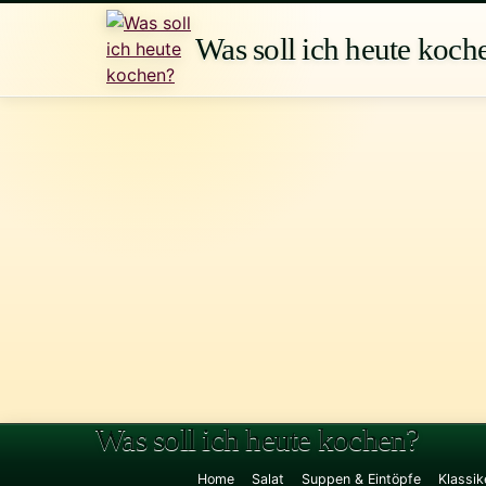
Zum
Inhalt
Was soll ich heute koch
springen
Was soll ich heute kochen?
Home
Salat
Suppen & Eintöpfe
Klassik