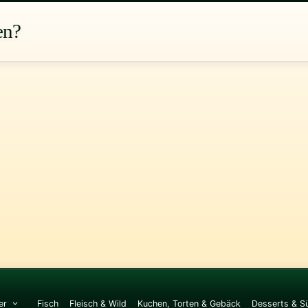
en?
er
Fisch
Fleisch & Wild
Kuchen, Torten & Gebäck
Desserts & S