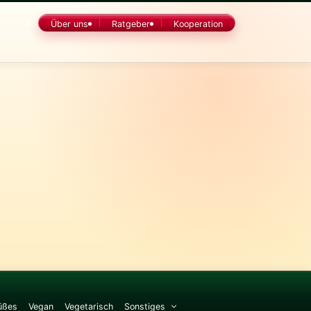
Über uns
Ratgeber
Kooperation
üßes
Vegan
Vegetarisch
Sonstiges