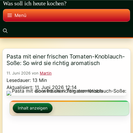
Was soll ich heute kochen?
Zum
Inhalt
Menü
springen
Pasta mit einer frischen Tomaten-Knoblauch-
Soße: So wird sie richtig aromatisch
11. Juni 2026
von
Martin
Lesedauer: 13 Min
Aktualisiert: 11. Juni 2026 12:14
Inhalt anzeigen