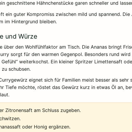
 geschnittene Hähnchenstücke garen schneller und lassen 
 oft ein guter Kompromiss zwischen mild und spannend. Di
m im Hintergrund bleiben.
re und Würze
e über den Wohlfühlfaktor am Tisch. Die Ananas bringt Fris
Curry sorgt für den warmen Gegenpol. Besonders rund wird
efühl“ weiterkochst. Ein kleiner Spritzer Limettensaft ode
g zu schubsen.
 Currygewürz eignet sich für Familien meist besser als sehr
r Tiefe möchte, röstet das Gewürz kurz in etwas Öl an, b
laut.
er Zitronensaft am Schluss zugeben.
chwitzen.
Ananassaft oder Honig ergänzen.