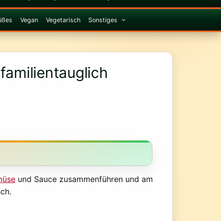
üßes
Vegan
Vegetarisch
Sonstiges
familientauglich
müse
und Sauce zusammenführen und am
ch.