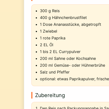
300 g Reis
400 g Hähnchenbrustfilet
1 Dose Ananasstücke, abgetropft
1 Zwiebel
1 rote Paprika
2 EL Öl
1 bis 2 EL Currypulver
200 ml Sahne oder Kochsahne
200 ml Gemüse- oder Hühnerbrühe
Salz und Pfeffer
optional: etwas Paprikapulver, frisch
Zubereitung
Den Reis nach Packungsangabe in Sal