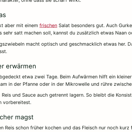
rakter, ohne dass sie scharf wirkt.
as
kt aber mit einem
frischen
Salat besonders gut. Auch Gurke
 sehr satt machen soll, kannst du zusätzlich etwas Naan o
ngszwiebeln macht optisch und geschmacklich etwas her. Das
sst.
er erwärmen
 abgedeckt etwa zwei Tage. Beim Aufwärmen hilft ein kleine
ngsam in der Pfanne oder in der Mikrowelle und rühre zwisch
 Reis und Sauce auch getrennt lagern. So bleibt die Konsi
 vorbereitest.
icher magst
 Reis schon früher kochen und das Fleisch nur noch kurz f