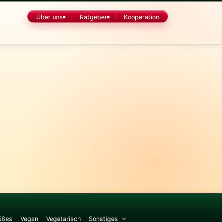
Über uns
Ratgeber
Kooperation
üßes
Vegan
Vegetarisch
Sonstiges