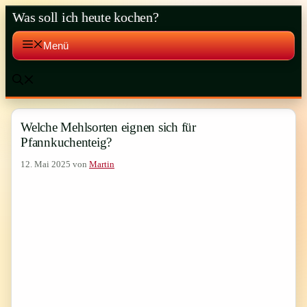
Zum
Was soll ich heute kochen?
Inhalt
springen
Menü
Welche Mehlsorten eignen sich für
Pfannkuchenteig?
12. Mai 2025
von
Martin