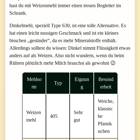
hast du mit Weizenmehl immer einen treuen Begleiter im
Schrank.
Dinkelmehl, speziell Type 630, ist eine tolle Alternative. Es
hat einen leicht nussigen Geschmack und ist ein kleines
bisschen „gesünder“, da es mehr Mineralstoffe enthält.
Allerdings solltest du wissen: Dinkel nimmt Flüssigkeit etwas
anders auf als Weizen. Also nicht wundern, wenn du beim
Rühren plötzlich mehr Milch brauchst als gewohnt 😉
Mehlso
Eignun
Besond
Typ
rte
g
erheit
Weiche,
klassisc
Weizen
Sehr
405
he
mehl
gut
Pfannk
uchen