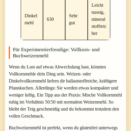
Leicht
nussig,
Dinkel
Sehr
630
mineral
mehl
gut
stoffreic
her
Für Experimentierfreudige: Vollkorn- und
Buchweizenmehl
Wenn du Lust auf etwas Abwechslung hast, könnten
Vollkornmehle dein Ding sein. Weizen- oder
Dinkelvollkornmehl liefern dir ballaststoffreiche, kräftigere
Pfannkuchen. Allerdings: Sie werden etwas kompakter und
weniger luftig. Ein Tipp aus der Praxis: Mische Vollkornmehl
ruhig im Verhältnis 50:50 mit normalem Weizenmehl. So
bleibt der Teig geschmeidig und du bekommst trotzdem den
vollen Geschmack.
Buchweizenmehl ist perfekt, wenn du glutenfrei unterwegs