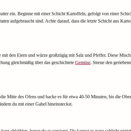
 Butter ein. Beginne mit einer Schicht Kartoffeln, gefolgt von einer Sc
ten aufgebraucht sind. Achte darauf, dass die letzte Schicht aus Kart
e mit den Eiern und würze großzügig mit Salz und Pfeffer. Diese Misch
schung gleichmäßig über das geschichtete
Gemüse
. Streue den geriebe
 die Mitte des Ofens und backe es für etwa 40-50 Minuten, bis die Ober
indem du mit einer Gabel hineinsteckst.
 kurz abkühlen, bevor du es servierst. Du kannst es ganz schlicht genie