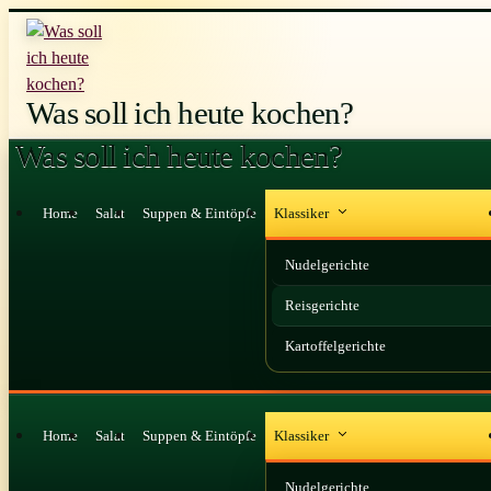
Zum
Inhalt
springen
Was soll ich heute kochen?
Was soll ich heute kochen?
Home
Salat
Suppen & Eintöpfe
Klassiker
Nudelgerichte
Reisgerichte
Kartoffelgerichte
Home
Salat
Suppen & Eintöpfe
Klassiker
Nudelgerichte