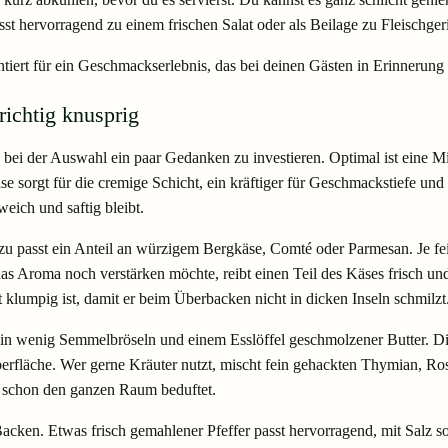
st hervorragend zu einem frischen Salat oder als Beilage zu Fleischger
ert für ein Geschmackserlebnis, das bei deinen Gästen in Erinnerung b
ichtig knusprig
ich, bei der Auswahl ein paar Gedanken zu investieren. Optimal ist ein
se sorgt für die cremige Schicht, ein kräftiger für Geschmackstiefe und
eich und saftig bleibt.
u passt ein Anteil an würzigem Bergkäse, Comté oder Parmesan. Je fein
das Aroma noch verstärken möchte, reibt einen Teil des Käses frisch und
t klumpig ist, damit er beim Überbacken nicht in dicken Inseln schmilzt
ein wenig Semmelbröseln und einem Esslöffel geschmolzener Butter. D
erfläche. Wer gerne Kräuter nutzt, mischt fein gehackten Thymian, Ros
r schon den ganzen Raum beduftet.
cken. Etwas frisch gemahlener Pfeffer passt hervorragend, mit Salz sol