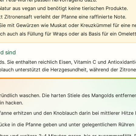
Natur aus vegan und benötigt keine tierischen Produkte.
 Zitronensaft verleiht der Pfanne eine raffinierte Note.
Sie mit Gewürzen wie Muskat oder Kreuzkümmel für eine n
ch auch als Füllung für Wraps oder als Basis für ein Omelett
d sind
. Sie enthalten reichlich Eisen, Vitamin C und Antioxidant
blauch unterstützt die Herzgesundheit, während der Zitrone
ündlich waschen. Die harten Stiele des Mangolds entferne
in hacken.
anne erhitzen und den Knoblauch darin bei mittlerer Hitze le
cke in die Pfanne geben und unter gelegentlichem Rühren 
ben und weitere 3-4 Minuten garen, bis er zusammenfällt.