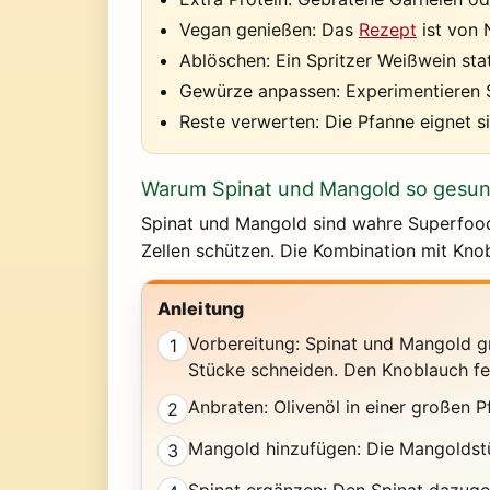
Vegan genießen:
Das
Rezept
ist von 
Ablöschen:
Ein Spritzer Weißwein statt
Gewürze anpassen:
Experimentieren 
Reste verwerten:
Die Pfanne eignet si
Warum Spinat und Mangold so gesun
Spinat und Mangold sind wahre Superfoods
Zellen schützen. Die Kombination mit Kno
Anleitung
Vorbereitung: Spinat und Mangold gr
1
Stücke schneiden. Den Knoblauch fe
Anbraten: Olivenöl in einer großen Pf
2
Mangold hinzufügen: Die Mangoldstü
3
Spinat ergänzen: Den Spinat dazuge