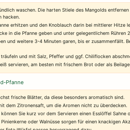
ndlich waschen. Die harten Stiele des Mangolds entfernen 
n hacken.
nne erhitzen und den Knoblauch darin bei mittlerer Hitze lei
ke in die Pfanne geben und unter gelegentlichem Rühren 2
n und weitere 3-4 Minuten garen, bis er zusammenfällt. B
träufeln und mit Salz, Pfeffer und ggf. Chiliflocken absch
eiß servieren, am besten mit frischem Brot oder als Beilage
ld-Pfanne
hst frische Blätter, da diese besonders aromatisch sind.
it dem Zitronensaft, um die Aromen nicht zu überdecken.
 können Sie kurz vor dem Servieren einen Esslöffel Sahne 
 Pinienkerne oder Walnüsse sorgen für einen knackigen Akz
r Feta-Würfel passen hervorragend dazu.