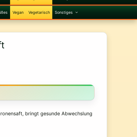
üßes
Vegan
Vegetarisch
Sonstiges
t
tronensaft, bringt gesunde Abwechslung