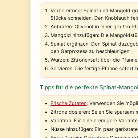
Vorbereitung:
Spinat und Mangold grü
Stücke schneiden. Den Knoblauch fei
Anbraten:
Olivenöl in einer großen Pfa
Mangold hinzufügen:
Die Mangoldstüc
Spinat ergänzen:
Den Spinat dazugebe
den Garprozess zu beschleunigen.
Würzen:
Zitronensaft über die Pfanne 
Servieren:
Die fertige Pfanne sofort h
Tipps für die perfekte Spinat-Mango
Frische Zutaten
:
Verwenden Sie möglic
Zitrone dosieren:
Seien Sie sparsam m
Variation:
Für eine cremigere Variante
Nüsse hinzufügen:
Ein paar geröstete
Extra Protein:
Gebratene Garnelen ode