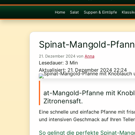
Home
Salat
Suppen & Eintöpfe
Klassik
Spinat-Mangold-Pfanne
21. Dezember 2024
von
Anna
Lesedauer: 3 Min
Aktualisiert: 21. Dezember 2024 22:24
at-Mangold-Pfanne mit Knob
Zitronensaft.
Eine schnelle und einfache Pfanne mit fr
und intensiven Geschmack auf Ihren Teller
So gelingt die perfekte Spinat-Man