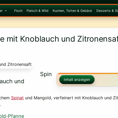
er
Fisch
Fleisch & Wild
Kuchen, Torten & Gebäck
Desserts & S
 mit Knoblauch und Zitronensaf
Spin
Inhalt anzeigen
lauch und
ischem
Spinat
und Mangold, verfeinert mit Knoblauch und Zi
.
gold-Pfanne