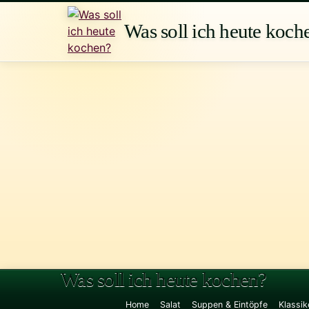
Zum
Inhalt
Was soll ich heute koch
springen
Was soll ich heute kochen?
Home
Salat
Suppen & Eintöpfe
Klassik