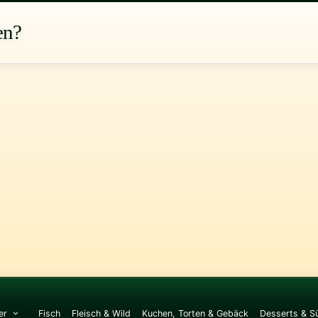
en?
er
Fisch
Fleisch & Wild
Kuchen, Torten & Gebäck
Desserts & S