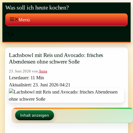
Zum
Was soll ich heute kochen?
Inhalt
springen
Menü
Lachsbowl mit Reis und Avocado: frisches
Abendessen ohne schwere Soße
23. Juni 2026
von
Anna
Lesedauer: 11 Min
Aktualisiert: 23. Juni 2026 04:21
Inhalt anzeigen