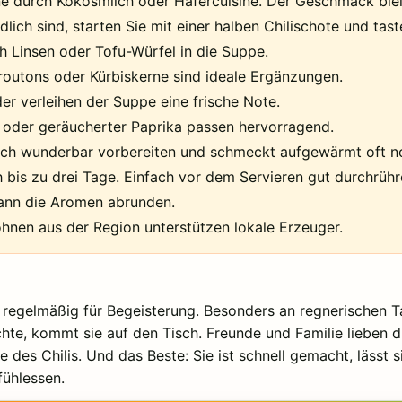
ne durch Kokosmilch oder Hafercuisine. Der Geschmack ble
dlich sind, starten Sie mit einer halben Chilischote und tast
h Linsen oder Tofu-Würfel in die Suppe.
outons oder Kürbiskerne sind ideale Ergänzungen.
der verleihen der Suppe eine frische Note.
der geräucherter Paprika passen hervorragend.
ich wunderbar vorbereiten und schmeckt aufgewärmt oft n
h bis zu drei Tage. Einfach vor dem Servieren gut durchrühr
kann die Aromen abrunden.
hnen aus der Region unterstützen lokale Erzeuger.
 regelmäßig für Begeisterung. Besonders an regnerischen 
e, kommt sie auf den Tisch. Freunde und Familie lieben 
 des Chilis. Und das Beste: Sie ist schnell gemacht, lässt
fühlessen.