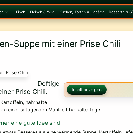
er
Fisch
Fleisch & Wild
Kuchen, Torten & Gebäck
Desserts & S
en-Suppe mit einer Prise Chili
Deftige
Inhalt anzeigen
ner Prise Chili.
Kartoffeln, nahrhafte
zu einer sättigenden Mahlzeit für kalte Tage.
er eine gute Idee sind
m etwas Besseres als eine wärmende Suppe. Kartoffeln liefe