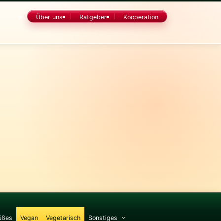
Über uns
Ratgeber
Kooperation
üßes
Vegan
Vegetarisch
Sonstiges