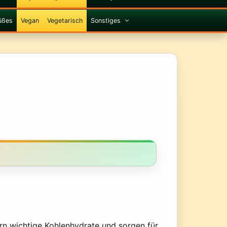
üßes
Vegan
Vegetarisch
Sonstiges
rn wichtige Kohlenhydrate und sorgen für