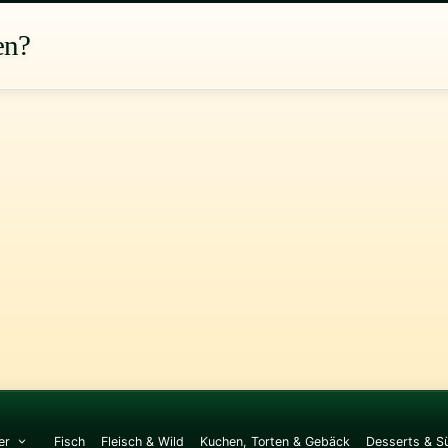
en?
er
Fisch
Fleisch & Wild
Kuchen, Torten & Gebäck
Desserts & S