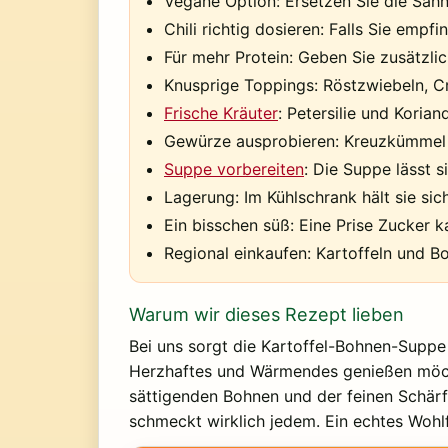
Vegane Option:
Ersetzen Sie die Sah
Chili richtig dosieren:
Falls Sie empfin
Für mehr Protein:
Geben Sie zusätzlic
Knusprige Toppings:
Röstzwiebeln, Cr
Frische Kräuter
:
Petersilie und Korian
Gewürze ausprobieren:
Kreuzkümmel o
Suppe vorbereiten
:
Die Suppe lässt s
Lagerung:
Im Kühlschrank hält sie sic
Ein bisschen süß:
Eine Prise Zucker 
Regional einkaufen:
Kartoffeln und Bo
Warum wir dieses Rezept lieben
Bei uns sorgt die Kartoffel-Bohnen-Suppe
Herzhaftes und Wärmendes genießen möcht
sättigenden Bohnen und der feinen Schärfe
schmeckt wirklich jedem. Ein echtes Wohl