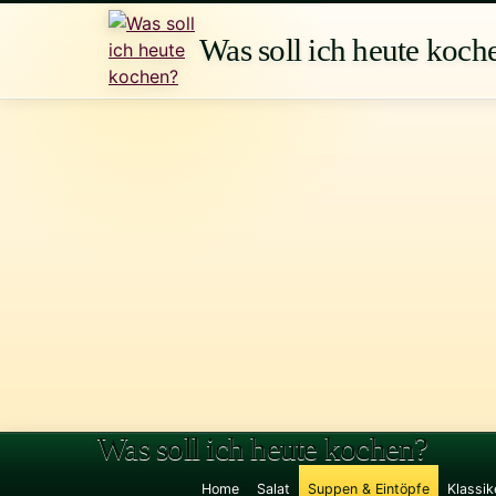
Zum
Inhalt
Was soll ich heute koch
springen
Was soll ich heute kochen?
Home
Salat
Suppen & Eintöpfe
Klassik