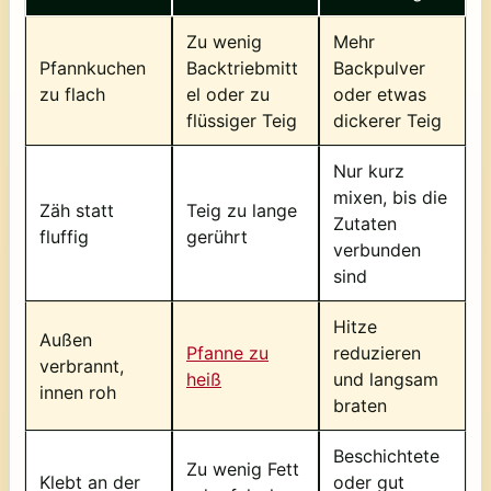
Zu wenig
Mehr
Pfannkuchen
Backtriebmitt
Backpulver
zu flach
el oder zu
oder etwas
flüssiger Teig
dickerer Teig
Nur kurz
mixen, bis die
Zäh statt
Teig zu lange
Zutaten
fluffig
gerührt
verbunden
sind
Hitze
Außen
Pfanne zu
reduzieren
verbrannt,
heiß
und langsam
innen roh
braten
Beschichtete
Zu wenig Fett
Klebt an der
oder gut