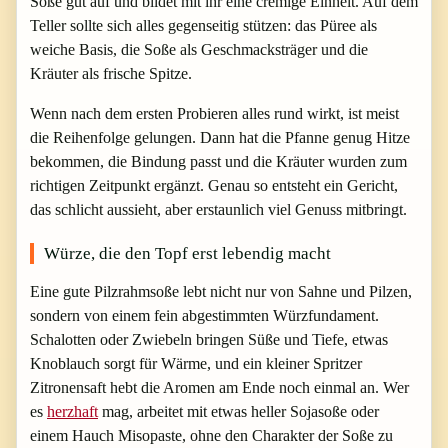
Soße gut auf und bildet mit ihr eine cremige Einheit. Auf dem
Teller sollte sich alles gegenseitig stützen: das Püree als
weiche Basis, die Soße als Geschmacksträger und die
Kräuter als frische Spitze.
Wenn nach dem ersten Probieren alles rund wirkt, ist meist
die Reihenfolge gelungen. Dann hat die Pfanne genug Hitze
bekommen, die Bindung passt und die Kräuter wurden zum
richtigen Zeitpunkt ergänzt. Genau so entsteht ein Gericht,
das schlicht aussieht, aber erstaunlich viel Genuss mitbringt.
Würze, die den Topf erst lebendig macht
Eine gute Pilzrahmsoße lebt nicht nur von Sahne und Pilzen,
sondern von einem fein abgestimmten Würzfundament.
Schalotten oder Zwiebeln bringen Süße und Tiefe, etwas
Knoblauch sorgt für Wärme, und ein kleiner Spritzer
Zitronensaft hebt die Aromen am Ende noch einmal an. Wer
es
herzhaft
mag, arbeitet mit etwas heller Sojasoße oder
einem Hauch Misopaste, ohne den Charakter der Soße zu