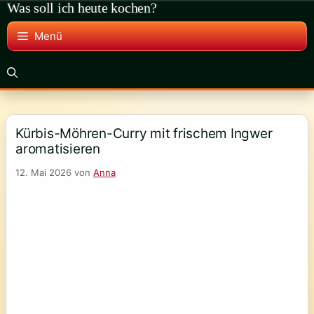
Was soll ich heute kochen?
Zum
Inhalt
Menü
springen
Kürbis-Möhren-Curry mit frischem Ingwer
aromatisieren
12. Mai 2026
von
Anna