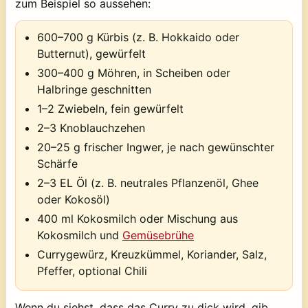
zum Beispiel so aussehen:
600–700 g Kürbis (z. B. Hokkaido oder
Butternut), gewürfelt
300–400 g Möhren, in Scheiben oder
Halbringe geschnitten
1–2 Zwiebeln, fein gewürfelt
2–3 Knoblauchzehen
20–25 g frischer Ingwer, je nach gewünschter
Schärfe
2–3 EL Öl (z. B. neutrales Pflanzenöl, Ghee
oder Kokosöl)
400 ml Kokosmilch oder Mischung aus
Kokosmilch und
Gemüsebrühe
Currygewürz, Kreuzkümmel, Koriander, Salz,
Pfeffer, optional Chili
Wenn du siehst, dass das Curry zu dick wird, gib