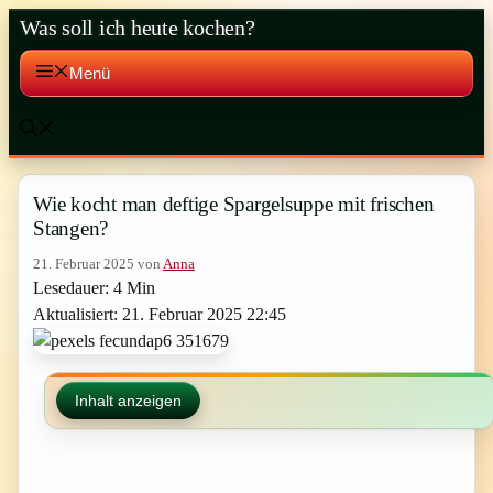
Zum
Was soll ich heute kochen?
Inhalt
springen
Menü
Wie kocht man deftige Spargelsuppe mit frischen
Stangen?
21. Februar 2025
von
Anna
Lesedauer: 4 Min
Aktualisiert: 21. Februar 2025 22:45
Inhalt anzeigen