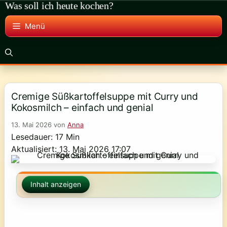
Was soll ich heute kochen?
Zum
Inhalt
Menü
springen
Cremige Süßkartoffelsuppe mit Curry und
Kokosmilch – einfach und genial
13. Mai 2026
von
Anna
Lesedauer: 17 Min
Aktualisiert: 13. Mai 2026 17:07
Inhalt anzeigen