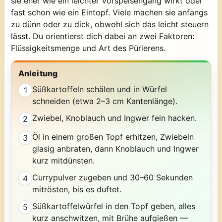
sie eher wie ein leichter Vorspeisengang wirkt oder
fast schon wie ein Eintopf. Viele machen sie anfangs
zu dünn oder zu dick, obwohl sich das leicht steuern
lässt. Du orientierst dich dabei an zwei Faktoren:
Flüssigkeitsmenge und Art des Pürierens.
Anleitung
Süßkartoffeln schälen und in Würfel
1
schneiden (etwa 2–3 cm Kantenlänge).
Zwiebel, Knoblauch und Ingwer fein hacken.
2
Öl in einem großen Topf erhitzen, Zwiebeln
3
glasig anbraten, dann Knoblauch und Ingwer
kurz mitdünsten.
Currypulver zugeben und 30–60 Sekunden
4
mitrösten, bis es duftet.
Süßkartoffelwürfel in den Topf geben, alles
5
kurz anschwitzen, mit Brühe aufgießen —