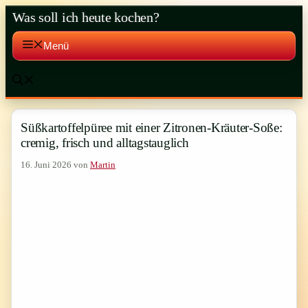
Zum
Was soll ich heute kochen?
Inhalt
springen
Menü
Süßkartoffelpüree mit einer Zitronen-Kräuter-Soße:
cremig, frisch und alltagstauglich
16. Juni 2026
von
Martin