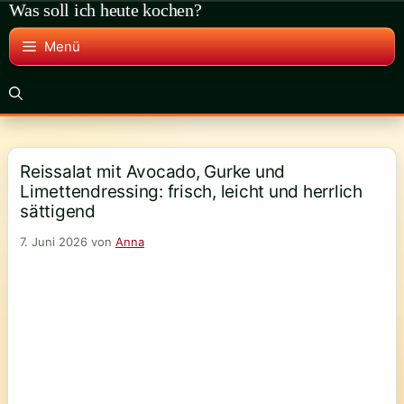
Was soll ich heute kochen?
Zum
Inhalt
Menü
springen
Reissalat mit Avocado, Gurke und
Limettendressing: frisch, leicht und herrlich
sättigend
7. Juni 2026
von
Anna