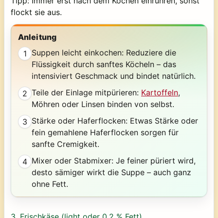
Tipp:
Immer erst
nach dem Kochen
einrühren, sonst
flockt sie aus.
Anleitung
Suppen leicht einkochen: Reduziere die
1
Flüssigkeit durch sanftes Köcheln – das
intensiviert Geschmack und bindet natürlich.
Teile der Einlage mitpürieren:
Kartoffeln
,
2
Möhren oder Linsen binden von selbst.
Stärke oder Haferflocken: Etwas Stärke oder
3
fein gemahlene Haferflocken sorgen für
sanfte Cremigkeit.
Mixer oder Stabmixer: Je feiner püriert wird,
4
desto sämiger wirkt die Suppe – auch ganz
ohne Fett.
3.
Frischkäse (light oder 0,2 % Fett)