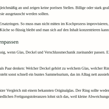
leichmäßig an und zeigen keine porösen Stellen. Billige oder stark geal
 sie ausgetauscht werden sollten.
n Ersatzringen. So muss man nicht mitten im Kochprozess improvisieren,
Küche so flüssig bleibt und man sich auf den Inhalt konzentrieren kann 
enpassen
rlässig, wenn Glas, Deckel und Verschlussmechanik zueinander passen. E
als Paar denken: Welcher Deckel gehört zu welchem Glas, welcher Ring 
eht sonst schnell ein buntes Sammelsurium, das im Alltag nett aussieh
ekter Vergleich mit einem bekannten Originalglas. Der Ring sollte weder
hiedlichen Fertigungstoleranzen lohnt sich das, weil kleine Abweichun