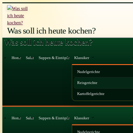
Zum
Inhalt
springen
Was soll ich heute kochen?
Was soll ich heute kochen?
Home
Salat
Suppen & Eintöpfe
Klassiker
Nudelgerichte
Reisgerichte
Kartoffelgerichte
Home
Salat
Suppen & Eintöpfe
Klassiker
Nudelgerichte