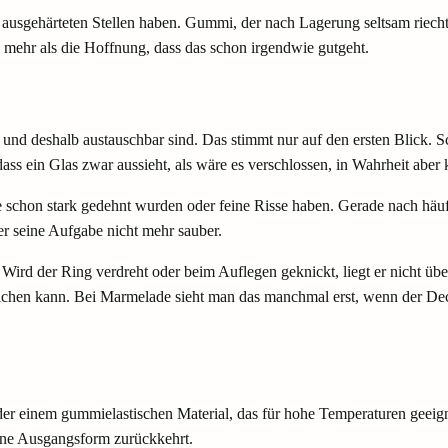
ausgehärteten Stellen haben. Gummi, der nach Lagerung seltsam riecht o
 mehr als die Hoffnung, dass das schon irgendwie gutgeht.
en und deshalb austauschbar sind. Das stimmt nur auf den ersten Blick. 
ss ein Glas zwar aussieht, als wäre es verschlossen, in Wahrheit aber 
e schon stark gedehnt wurden oder feine Risse haben. Gerade nach häu
er seine Aufgabe nicht mehr sauber.
d der Ring verdreht oder beim Auflegen geknickt, liegt er nicht über
eichen kann. Bei Marmelade sieht man das manchmal erst, wenn der Deck
 einem gummielastischen Material, das für hohe Temperaturen geeignet
eine Ausgangsform zurückkehrt.