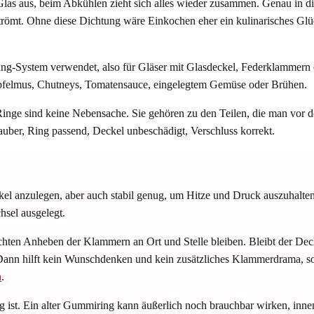
m Glas aus, beim Abkühlen zieht sich alles wieder zusammen. Genau in 
trömt. Ohne diese Dichtung wäre Einkochen eher ein kulinarisches Glück
ng-System verwendet, also für Gläser mit Glasdeckel, Federklammern
Apfelmus, Chutneys, Tomatensauce, eingelegtem Gemüse oder Brühen.
Ringe sind keine Nebensache. Sie gehören zu den Teilen, die man vor de
uber, Ring passend, Deckel unbeschädigt, Verschluss korrekt.
kel anzulegen, aber auch stabil genug, um Hitze und Druck auszuhalt
chsel ausgelegt.
chten Anheben der Klammern an Ort und Stelle bleiben. Bleibt der Dec
 Dann hilft kein Wunschdenken und kein zusätzliches Klammerdrama, s
n
.
ig ist. Ein alter Gummiring kann äußerlich noch brauchbar wirken, innen 