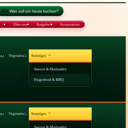
Was soll ich heute kochen?
Über uns
Ratgeber
Kooperation
gan
Vegetarisch
Sonstiges
Saucen & Marinaden
Fingerfood & BBQ
gan
Vegetarisch
Sonstiges
Saucen & Marinaden