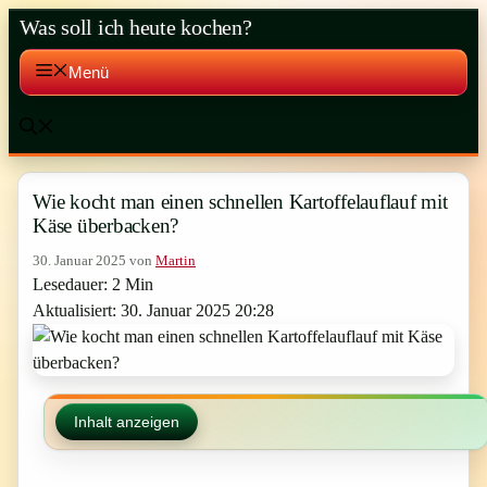
Zum
Was soll ich heute kochen?
Inhalt
springen
Menü
Wie kocht man einen schnellen Kartoffelauflauf mit
Käse überbacken?
30. Januar 2025
von
Martin
Lesedauer: 2 Min
Aktualisiert: 30. Januar 2025 20:28
Inhalt anzeigen