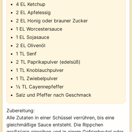
4 EL Ketchup
2 EL Apfelessig
2 EL Honig oder brauner Zucker
1 EL Worcestersauce
1 EL Sojasauce
2 EL Olivenöl
1 TL Senf
2 TL Paprikapulver (edelsüß)
1 TL Knoblauchpulver
1 TL Zwiebelpulver
½ TL Cayennepfeffer
Salz und Pfeffer nach Geschmack
Zubereitung:
Alle Zutaten in einer Schüssel verrühren, bis eine
gleichmäßige Sauce entsteht. Die Rippchen
großzügig einreiben und in einem Gefrierbeutel oder