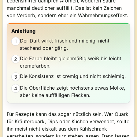
Lebensmittel dämpfen Aromen, wodurch Säure
manchmal deutlicher auffällt. Das ist kein Zeichen
von Verderb, sondern eher ein Wahrnehmungseffekt.
Anleitung
Der Duft wirkt frisch und milchig, nicht
1
stechend oder gärig.
Die Farbe bleibt gleichmäßig weiß bis leicht
2
cremefarben.
Die Konsistenz ist cremig und nicht schleimig.
3
Die Oberfläche zeigt höchstens etwas Molke,
4
aber keine auffälligen Flecken.
Für Rezepte kann das sogar nützlich sein. Wer Quark
für Kräuterquark, Dips oder Kuchen verwendet, sollte
ihn meist nicht eiskalt aus dem Kühlschrank
verarbeiten, sondern kurz stehen lassen. Dann lassen