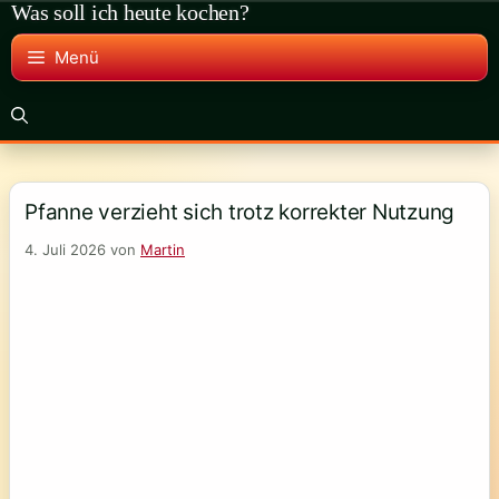
Was soll ich heute kochen?
Zum
Inhalt
Menü
springen
Pfanne verzieht sich trotz korrekter Nutzung
4. Juli 2026
von
Martin