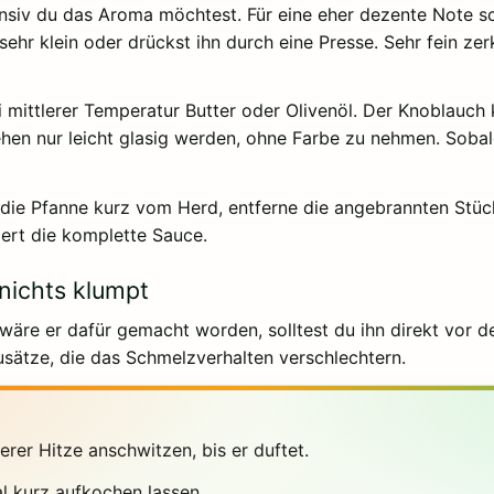
ensiv du das Aroma möchtest. Für eine eher dezente Note s
hr klein oder drückst ihn durch eine Presse. Sehr fein zer
ei mittlerer Temperatur Butter oder Olivenöl. Der Knoblauch
ehen nur leicht glasig werden, ohne Farbe zu nehmen. Sobal
ie Pfanne kurz vom Herd, entferne die angebrannten Stück
iert die komplette Sauce.
nichts klumpt
 wäre er dafür gemacht worden, solltest du ihn direkt vor 
usätze, die das Schmelzverhalten verschlechtern.
erer Hitze anschwitzen, bis er duftet.
l kurz aufkochen lassen.