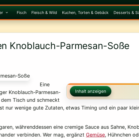
er
Fisch
Fleisch & Wild
Kuchen, Torten & Gebäck
Desserts & S
igen Knoblauch-Parmesan-Soße
Eine
Inhalt anzeigen
iger Knoblauch-Parmesan-
uf dem Tisch und schmeckt
st nur wenige gute Zutaten, etwas Timing und ein paar klei
st garen, währenddessen eine cremige Sauce aus Sahne, Kn
einander verbinden. Wer mag, ergänzt
Gemüse
, Hühnchen ode