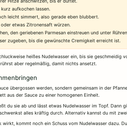
rer Hitze anschwitzen, bis er duftet.
 kurz aufkochen lassen.
och leicht simmert, also gerade eben blubbert.
t oder etwas Zitronensaft würzen.
ehen, den geriebenen Parmesan einstreuen und unter Rühre
r zugeben, bis die gewünschte Cremigkeit erreicht ist.
chluckweise heißes Nudelwasser ein, bis sie geschmeidig vom
 rührst aber regelmäßig, damit nichts ansetzt.
ammenbringen
 Sauce übergossen werden, sondern gemeinsam in der Pfann
Fett aus der Sauce zu einer homogenen Einheit.
eßt du sie ab und lässt etwas Nudelwasser im Topf. Dann gi
nd schwenkst alles kräftig durch. Alternativ kannst du mit zw
 wirkt, kommt noch ein Schuss vom Nudelwasser dazu. Du w