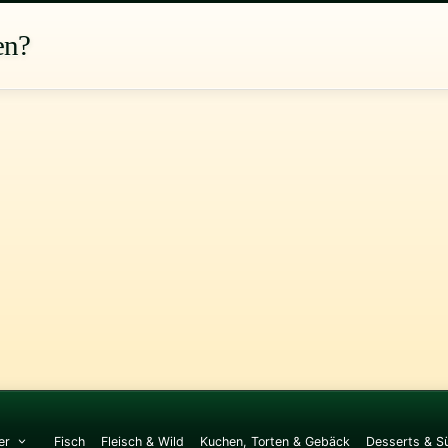
en?
er
Fisch
Fleisch & Wild
Kuchen, Torten & Gebäck
Desserts & S