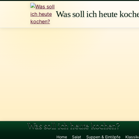
Zum
Inhalt
Was soll ich heute koch
springen
Was soll ich heute kochen?
Home
Salat
Suppen & Eintöpfe
Klassik