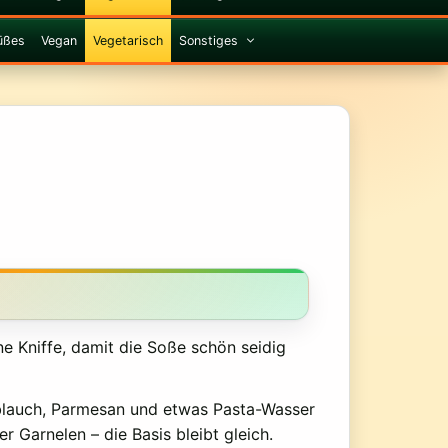
üßes
Vegan
Vegetarisch
Sonstiges
ne Kniffe, damit die Soße schön seidig
oblauch, Parmesan und etwas Pasta-Wasser
r Garnelen – die Basis bleibt gleich.