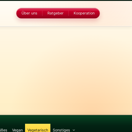
Über uns
Ratgeber
Kooperation
üßes
Vegan
Vegetarisch
Sonstiges