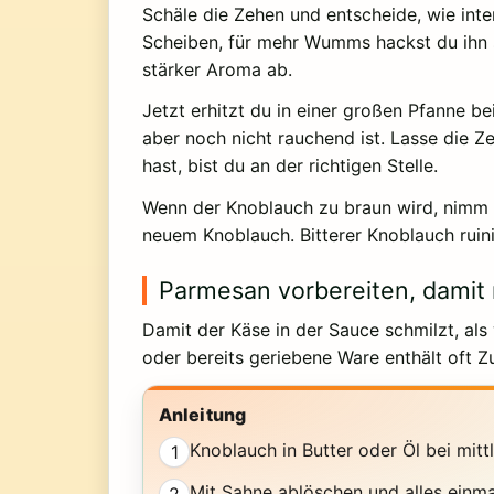
Schäle die Zehen und entscheide, wie int
Scheiben, für mehr Wumms hackst du ihn se
stärker Aroma ab.
Jetzt erhitzt du in einer großen Pfanne b
aber noch nicht rauchend ist. Lasse die Z
hast, bist du an der richtigen Stelle.
Wenn der Knoblauch zu braun wird, nimm d
neuem Knoblauch. Bitterer Knoblauch ruin
Parmesan vorbereiten, damit 
Damit der Käse in der Sauce schmilzt, als
oder bereits geriebene Ware enthält oft Z
Anleitung
Knoblauch in Butter oder Öl bei mittl
1
Mit Sahne ablöschen und alles einma