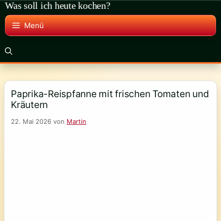
Was soll ich heute kochen?
Zum
Inhalt
Menü
springen
Paprika-Reispfanne mit frischen Tomaten und
Kräutern
22. Mai 2026
von
Martin