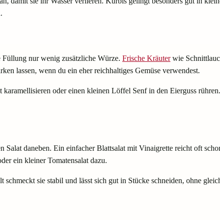
an, damit sie ihr Wasser verlieren. Kürbis gelingt besonders gut in klei
.
ie Füllung nur wenig zusätzliche Würze.
Frische Kräuter
wie Schnittlauc
irken lassen, wenn du ein eher reichhaltiges Gemüse verwendest.
karamellisieren oder einen kleinen Löffel Senf in den Eierguss rühren.
alat daneben. Ein einfacher Blattsalat mit Vinaigrette reicht oft sch
oder ein kleiner Tomatensalat dazu.
t schmeckt sie stabil und lässt sich gut in Stücke schneiden, ohne gleic