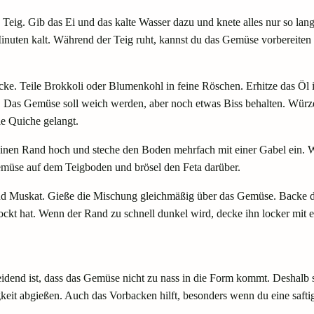
eig. Gib das Ei und das kalte Wasser dazu und knete alles nur so lange
30 Minuten kalt. Während der Teig ruht, kannst du das Gemüse vorbereit
ke. Teile Brokkoli oder Blumenkohl in feine Röschen. Erhitze das Öl i
as Gemüse soll weich werden, aber noch etwas Biss behalten. Würze es
ie Quiche gelangt.
leinen Rand hoch und steche den Boden mehrfach mit einer Gabel ein. 
Gemüse auf dem Teigboden und brösel den Feta darüber.
r und Muskat. Gieße die Mischung gleichmäßig über das Gemüse. Backe 
tockt hat. Wenn der Rand zu schnell dunkel wird, decke ihn locker mit 
idend ist, dass das Gemüse nicht zu nass in die Form kommt. Deshalb 
eit abgießen. Auch das Vorbacken hilft, besonders wenn du eine safti