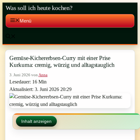
Zum
Was soll ich heute kochen?
Inhalt
springen
Menü
Gemüse-Kichererbsen-Curry mit einer Prise
Kurkuma: cremig, würzig und alltagstauglich
3. Juni 2026
von
Anna
Lesedauer: 16 Min
Aktualisiert: 3. Juni 2026 20:29
Inhalt anzeigen