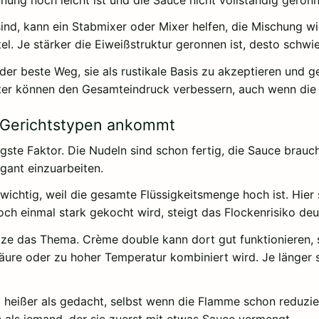
r sind, kann ein Stabmixer oder Mixer helfen, die Mischung
l. Je stärker die Eiweißstruktur geronnen ist, desto schwie
 der beste Weg, sie als rustikale Basis zu akzeptieren und 
ter können den Gesamteindruck verbessern, auch wenn die T
 Gerichtstypen ankommt
tigste Faktor. Die Nudeln sind schon fertig, die Sauce brau
gant einzuarbeiten.
wichtig, weil die gesamte Flüssigkeitsmenge hoch ist. Hier
einmal stark gekocht wird, steigt das Flockenrisiko deut
Hitze das Thema. Crème double kann dort gut funktionieren,
äure oder zu hoher Temperatur kombiniert wird. Je länger s
oft heißer als gedacht, selbst wenn die Flamme schon reduzi