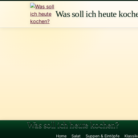
Zum
Inhalt
Was soll ich heute koch
springen
Was soll ich heute kochen?
Home
Salat
Suppen & Eintöpfe
Klassik