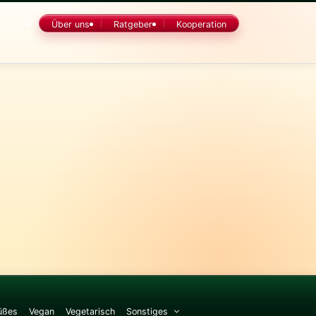
Über uns
Ratgeber
Kooperation
üßes
Vegan
Vegetarisch
Sonstiges