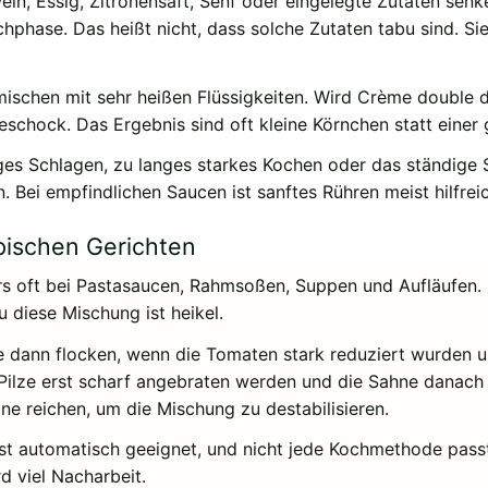
ein, Essig, Zitronensaft, Senf oder eingelegte Zutaten sen
hphase. Das heißt nicht, dass solche Zutaten tabu sind. Si
rmischen mit sehr heißen Flüssigkeiten. Wird Crème double 
schock. Das Ergebnis sind oft kleine Körnchen statt einer 
iges Schlagen, zu langes starkes Kochen oder das ständig
 Bei empfindlichen Saucen ist sanftes Rühren meist hilfreic
ypischen Gerichten
s oft bei Pastasaucen, Rahmsoßen, Suppen und Aufläufen. D
u diese Mischung ist heikel.
dann flocken, wenn die Tomaten stark reduziert wurden und
Pilze erst scharf angebraten werden und die Sahne danach d
ne reichen, um die Mischung zu destabilisieren.
 ist automatisch geeignet, und nicht jede Kochmethode pass
d viel Nacharbeit.