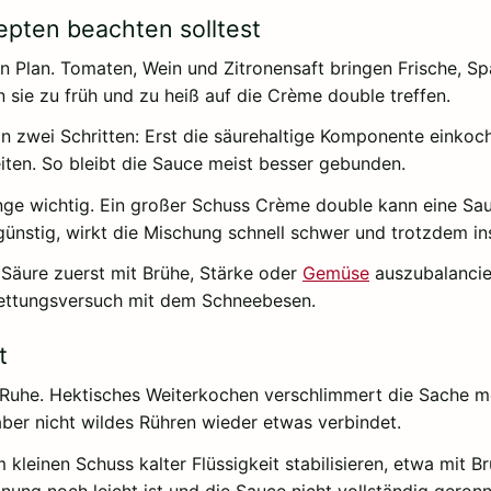
epten beachten solltest
nen Plan. Tomaten, Wein und Zitronensaft bringen Frische, S
 sie zu früh und zu heiß auf die Crème double treffen.
in zwei Schritten: Erst die säurehaltige Komponente einkoch
iten. So bleibt die Sauce meist besser gebunden.
enge wichtig. Ein großer Schuss Crème double kann eine Sau
ngünstig, wirkt die Mischung schnell schwer und trotzdem ins
e Säure zuerst mit Brühe, Stärke oder
Gemüse
auszubalancie
 Rettungsversuch mit dem Schneebesen.
t
erst Ruhe. Hektisches Weiterkochen verschlimmert die Sache
 aber nicht wildes Rühren wieder etwas verbindet.
 kleinen Schuss kalter Flüssigkeit stabilisieren, etwa mit 
nung noch leicht ist und die Sauce nicht vollständig geronn