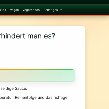
üßes
Vegan
Vegetarisch
Sonstiges
rhindert man es?
 seidige Sauce.
eratur, Reihenfolge und das richtige