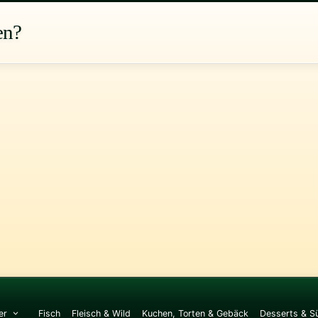
en?
er
Fisch
Fleisch & Wild
Kuchen, Torten & Gebäck
Desserts & S