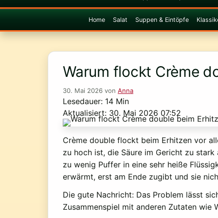
Home
Salat
Suppen & Eintöpfe
Klassik
Warum flockt Crème do
30. Mai 2026
von
Anna
Lesedauer: 14 Min
Aktualisiert: 30. Mai 2026 07:52
Crème double flockt beim Erhitzen vor al
zu hoch ist, die Säure im Gericht zu stark
zu wenig Puffer in eine sehr heiße Flüssig
erwärmt, erst am Ende zugibt und sie nich
Die gute Nachricht: Das Problem lässt sic
Zusammenspiel mit anderen Zutaten wie W