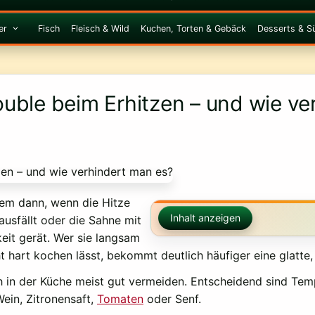
er
Fisch
Fleisch & Wild
Kuchen, Torten & Gebäck
Desserts & S
uble beim Erhitzen – und wie ve
lem dann, wenn die Hitze
Inhalt anzeigen
 ausfällt oder die Sahne mit
keit gerät. Wer sie langsam
t hart kochen lässt, bekommt deutlich häufiger eine glatte,
h in der Küche meist gut vermeiden. Entscheidend sind Temp
ein, Zitronensaft,
Tomaten
oder Senf.