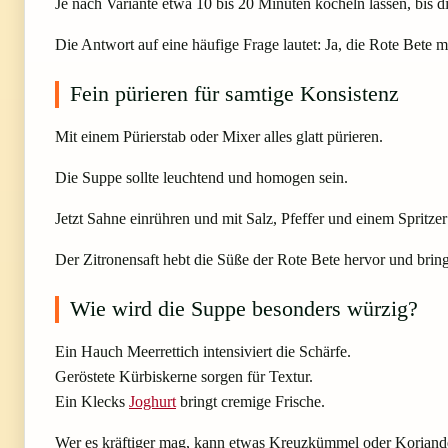
Je nach Variante etwa 10 bis 20 Minuten köcheln lassen, bis d
Die Antwort auf eine häufige Frage lautet: Ja, die Rote Bete 
Fein pürieren für samtige Konsistenz
Mit einem Pürierstab oder Mixer alles glatt pürieren.
Die Suppe sollte leuchtend und homogen sein.
Jetzt Sahne einrühren und mit Salz, Pfeffer und einem Spritze
Der Zitronensaft hebt die Süße der Rote Bete hervor und bring
Wie wird die Suppe besonders würzig?
Ein Hauch Meerrettich intensiviert die Schärfe.
Geröstete Kürbiskerne sorgen für Textur.
Ein Klecks
Joghurt
bringt cremige Frische.
Wer es kräftiger mag, kann etwas Kreuzkümmel oder Koriand