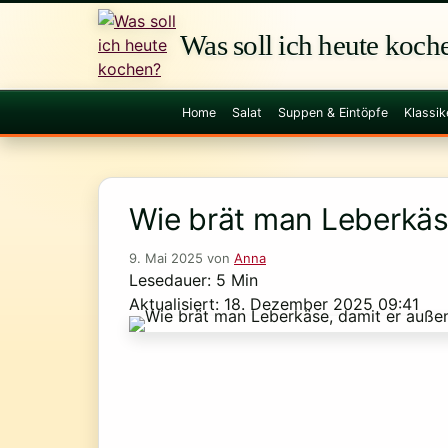
Zum
Inhalt
Was soll ich heute koch
springen
Home
Salat
Suppen & Eintöpfe
Klassik
Wie brät man Leberkäse
9. Mai 2025
von
Anna
Lesedauer: 5 Min
Aktualisiert: 18. Dezember 2025 09:41