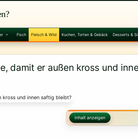
en?
er
Fisch
Fleisch & Wild
Kuchen, Torten & Gebäck
Desserts & S
, damit er außen kross und innen
Inhalt anzeigen