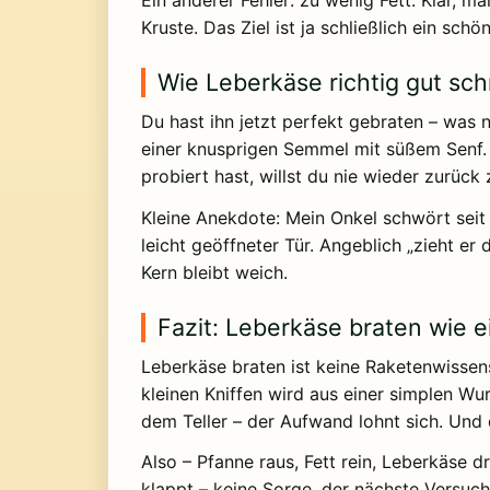
Ein anderer Fehler: zu wenig Fett. Klar, m
Kruste. Das Ziel ist ja schließlich ein sch
Wie Leberkäse richtig gut sc
Du hast ihn jetzt perfekt gebraten – was n
einer knusprigen Semmel mit süßem Senf. O
probiert hast, willst du nie wieder zurü
Kleine Anekdote: Mein Onkel schwört seit
leicht geöffneter Tür. Angeblich „zieht er 
Kern bleibt weich.
Fazit: Leberkäse braten wie ei
Leberkäse braten ist keine Raketenwissens
kleinen Kniffen wird aus einer simplen Wu
dem Teller – der Aufwand lohnt sich. Und 
Also – Pfanne raus, Fett rein, Leberkäse d
klappt – keine Sorge, der nächste Versuch