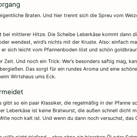
vorgang
eigentliche Braten. Und hier trennt sich die Spreu vom Wei
tt bei mittlerer Hitze. Die Scheibe Leberkäse kommt dann d
der wendest, wird’s nichts mit der Kruste. Also: einfach m
er sich leicht vom Pfannenboden löst und schön goldbraun 
r Zeit. Und noch ein Trick: Wer’s besonders saftig mag, ka
bergießen. Das sorgt für ein rundes Aroma und eine schöne 
beim Wirtshaus ums Eck.
rmeidet
es gibt so ein paar Klassiker, die regelmäßig in der Pfanne s
ber Leberkäse ist keine Bratwurst, die außen schnell dicht m
itte noch kalt ist. Und wenn du dann noch versuchst, das G