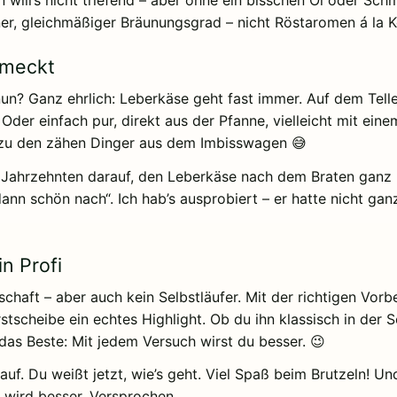
an will’s nicht triefend – aber ohne ein bisschen Öl oder Sc
öner, gleichmäßiger Bräunungsgrad – nicht Röstaromen á la Ko
hmeckt
un? Ganz ehrlich: Leberkäse geht fast immer. Auf dem Teller
der einfach pur, direkt aus der Pfanne, vielleicht mit ein
ck zu den zähen Dinger aus dem Imbisswagen 😅
 Jahrzehnten darauf, den Leberkäse nach dem Braten ganz 
dann schön nach“. Ich hab’s ausprobiert – er hatte nicht gan
n Profi
chaft – aber auch kein Selbstläufer. Mit der richtigen Vorb
rstscheibe ein echtes Highlight. Ob du ihn klassisch in der
das Beste: Mit jedem Versuch wirst du besser. 😉
rauf. Du weißt jetzt, wie’s geht. Viel Spaß beim Brutzeln! 
 wird besser. Versprochen.