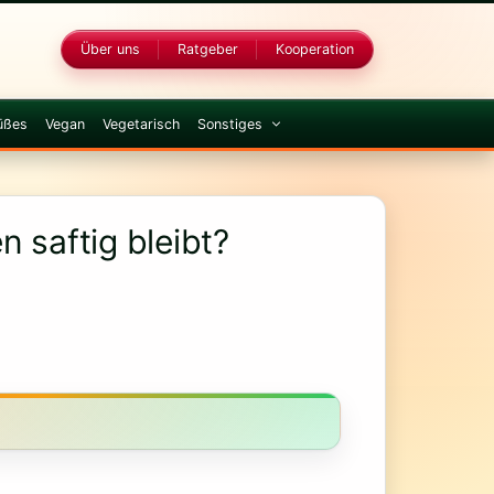
Über uns
Ratgeber
Kooperation
üßes
Vegan
Vegetarisch
Sonstiges
 saftig bleibt?