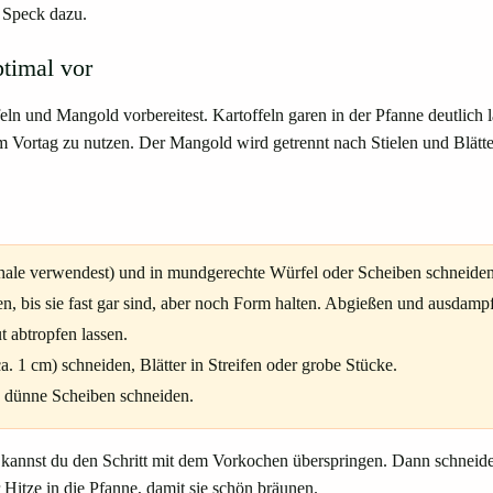
r Speck dazu.
ptimal vor
eln und Mangold vorbereitest. Kartoffeln garen in der Pfanne deutlich l
m Vortag zu nutzen. Der Mangold wird getrennt nach Stielen und Blätter
Schale verwendest) und in mundgerechte Würfel oder Scheiben schneiden
n, bis sie fast gar sind, aber noch Form halten. Abgießen und ausdampf
 abtropfen lassen.
ca. 1 cm) schneiden, Blätter in Streifen oder grobe Stücke.
n dünne Scheiben schneiden.
kannst du den Schritt mit dem Vorkochen überspringen. Dann schneides
 Hitze in die Pfanne, damit sie schön bräunen.