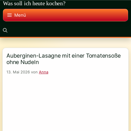
Was soll ich heute kochen?
Zum
Inhalt
Menü
springen
Auberginen-Lasagne mit einer Tomatensoße
ohne Nudeln
13. Mai 2026
von
Anna